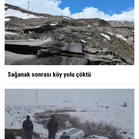
Sağanak sonrası köy yolu çöktü