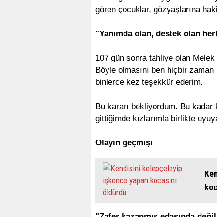
gören çocuklar, gözyaşlarına hak
"Yanımda olan, destek olan her
107 gün sonra tahliye olan Melek 
Böyle olmasını ben hiçbir zaman
binlerce kez teşekkür ederim.
Bu kararı bekliyordum. Bu kadar
gittiğimde kızlarımla birlikte uyu
Olayın geçmişi
Ken
koc
"Zafer kazanmış edasında değil