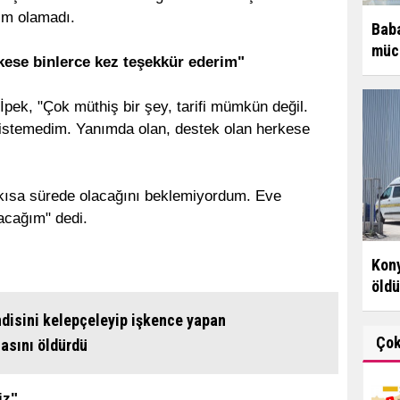
im olamadı.
Baba
müce
kese binlerce kez teşekkür ederim"
İpek, "Çok müthiş bir şey, tarifi mümkün değil.
 istemedim. Yanımda olan, destek olan herkese
 kısa sürede olacağını beklemiyordum. Eve
yacağım" dedi.
Kony
öldü
disini kelepçeleyip işkence yapan
Ço
asını öldürdü
iz"