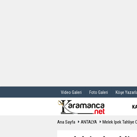
Üye Paneli
Hava Durum
Haber Arşivi
Gazete Manş
Günün Haberleri
Anketler
Video Galeri
Foto Galeri
Köşe Yazarla
K
Ana Sayfa
ANTALYA
Melek Ipek Tahliye 