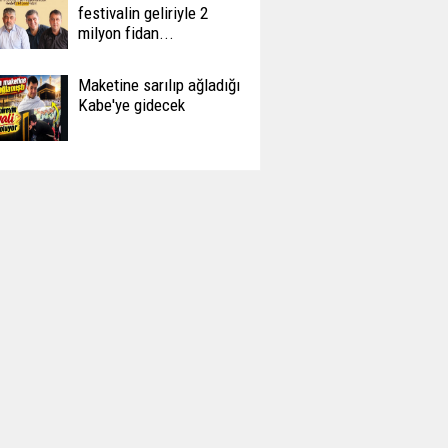
festivalin geliriyle 2
milyon fidan...
Maketine sarılıp ağladığı
Kabe'ye gidecek