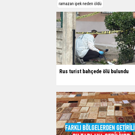
ramazan ipek neden öldü
Rus turist bahçede ölü bulundu