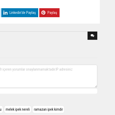
Linkedin'de Paylaş
Paylaş
mu
melek ipek nereli
ramazan ipek kimdir