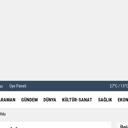
u
Köşe Yazarları
etleri
Video Galeri
Foto Galeri
Üye Paneli
27°C / 13°
rı
ARAMAN
GÜNDEM
DÜNYA
KÜLTÜR-SANAT
SAĞLIK
EKON
Oldu
İlg