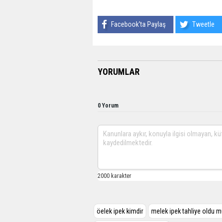
Facebook'ta Paylaş
Tweetle
YORUMLAR
0 Yorum
öelek ipek kimdir
melek ipek tahliye oldu 