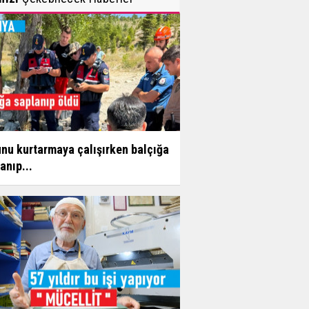
nu kurtarmaya çalışırken balçığa
anıp...