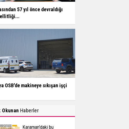
sından 57 yıl önce devraldığı
llitliği...
a OSB'de makineye sıkışan işçi
k Okunan
Haberler
Karaman'daki bu