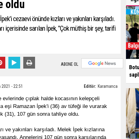
e oldu
pek'i cezaevi önünde kızları ve yakınları karşıladı.
ı içerisinde sarılan İpek, "Çok müthiş bir şey, tarifi
ABONE OL
Botu
sapl
 2021 - 22:51
Editör:
Karamanca
 evlerinde çıplak halde kocasının kelepçeli
 eşi Ramazan İpek'i (36) av tüfeği ile vurarak
 (31), 107 gün sonra tahliye oldu.
ı ve yakınları karşıladı. Melek İpek kızlarına
 yaşandı. Annelerini 107 gün sonra karşılarında