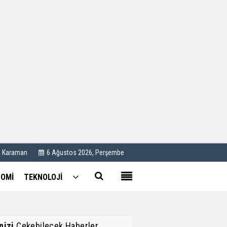
Kullanım Koşulları
Künye
İletişim
Çerez Politikası
C Karaman
6 Ağustos 2026, Perşembe
OMİ
TEKNOLOJİ
inizi
Çekebilecek Haberler