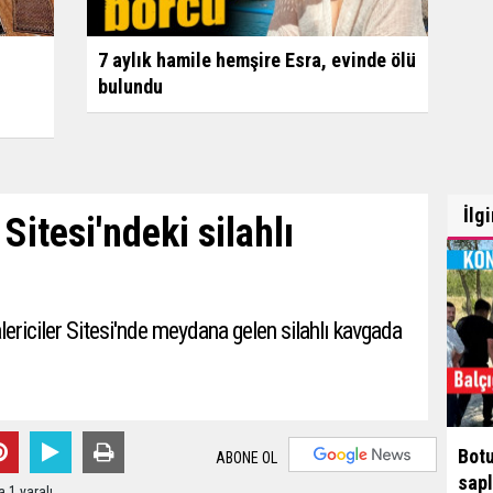
7 aylık hamile hemşire Esra, evinde ölü
bulundu
İlg
 Sitesi'ndeki silahlı
lericiler Sitesi'nde meydana gelen silahlı kavgada
Botu
ABONE OL
sapl