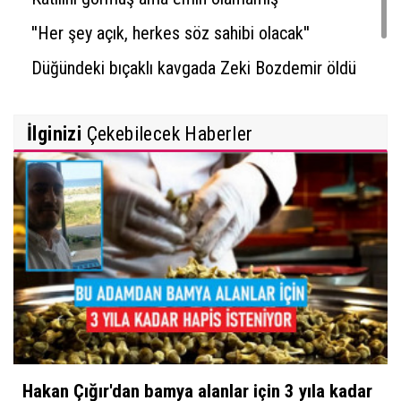
''Her şey açık, herkes söz sahibi olacak''
Düğündeki bıçaklı kavgada Zeki Bozdemir öldü
İlginizi
Çekebilecek Haberler
Hakan Çığır'dan bamya alanlar için 3 yıla kadar