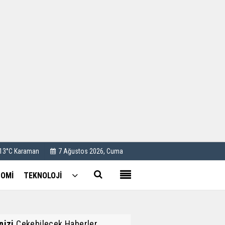
Kullanım Koşulları
Künye
İletişim
Çerez Politikası
 13°C Karaman
7 Ağustos 2026, Cuma
OMİ
TEKNOLOJİ
inizi
Çekebilecek Haberler