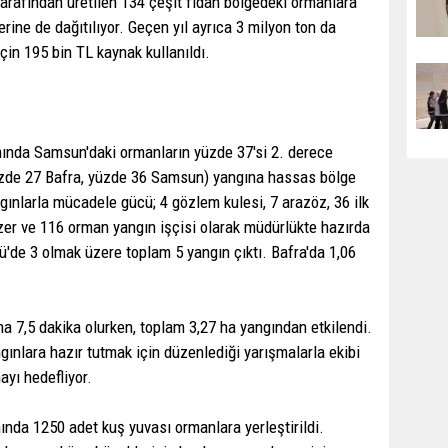
arafından üretilen 134 çeşit fidan bölgedeki ormanlara
erine de dağıtılıyor. Geçen yıl ayrıca 3 milyon ton da
çin 195 bin TL kaynak kullanıldı.
nda Samsun'daki ormanların yüzde 37'si 2. derece
yüzde 27 Bafra, yüzde 36 Samsun) yangına hassas bölge
ngınlarla mücadele gücü; 4 gözlem kulesi, 7 arazöz, 36 ilk
ozer ve 116 orman yangın işçisi olarak müdürlükte hazırda
rü'de 3 olmak üzere toplam 5 yangın çıktı. Bafra'da 1,06
a 7,5 dakika olurken, toplam 3,27 ha yangından etkilendi.
gınlara hazır tutmak için düzenlediği yarışmalarla ekibi
yı hedefliyor.
nda 1250 adet kuş yuvası ormanlara yerleştirildi.