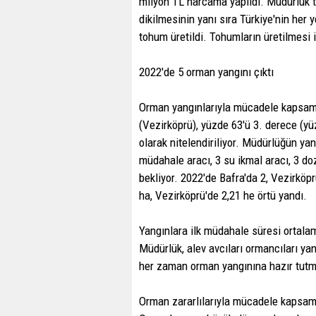
milyon TL harcama yapıldı. Müdürlük t
dikilmesinin yanı sıra Türkiye'nin her y
tohum üretildi. Tohumların üretilmesi i
2022'de 5 orman yangını çıktı
Orman yangınlarıyla mücadele kapsamı
(Vezirköprü), yüzde 63'ü 3. derece (
olarak nitelendiriliyor. Müdürlüğün ya
müdahale aracı, 3 su ikmal aracı, 3 d
bekliyor. 2022'de Bafra'da 2, Vezirköp
ha, Vezirköprü'de 2,21 he örtü yandı.
Yangınlara ilk müdahale süresi ortalam
Müdürlük, alev avcıları ormancıları yan
her zaman orman yangınına hazır tutma
Orman zararlılarıyla mücadele kapsamı