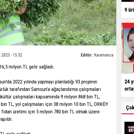
9 ür
 2023 - 15:32
Editör:
Karamanca
6,5 milyon TL gelir sağladı.
24 y
'da 2022 yılında yapmayı planladığı 93 projenin
orta
ürlük tarafından Samsun'a ağaçlandırma çalışmaları
ikültür çalışmaları kapsamında 9 milyon 868 bin TL,
 bin TL, yol çalışmaları için 38 milyon 10 bin TL, ORKÖY
Ço
e fidan üretimi için 5 milyon 780 bin TL olmak üzere
apıldı.
TL gelir sağladı