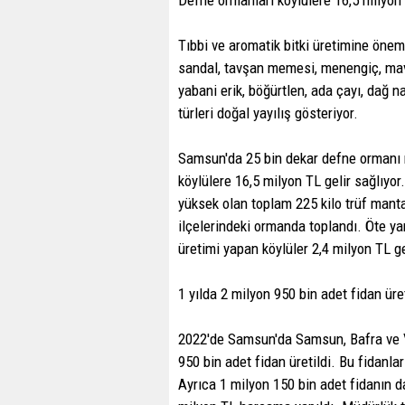
Tıbbi ve aromatik bitki üretimine önem
sandal, tavşan memesi, menengiç, mavi
yabani erik, böğürtlen, ada çayı, dağ n
türleri doğal yayılış gösteriyor.
Samsun'da 25 bin dekar defne ormanı m
köylülere 16,5 milyon TL gelir sağlıyo
yüksek olan toplam 225 kilo trüf mant
ilçelerindeki ormanda toplandı. Öte y
üretimi yapan köylüler 2,4 milyon TL ge
1 yılda 2 milyon 950 bin adet fidan üret
2022'de Samsun'da Samsun, Bafra ve V
950 bin adet fidan üretildi. Bu fidanla
Ayrıca 1 milyon 150 bin adet fidanın d