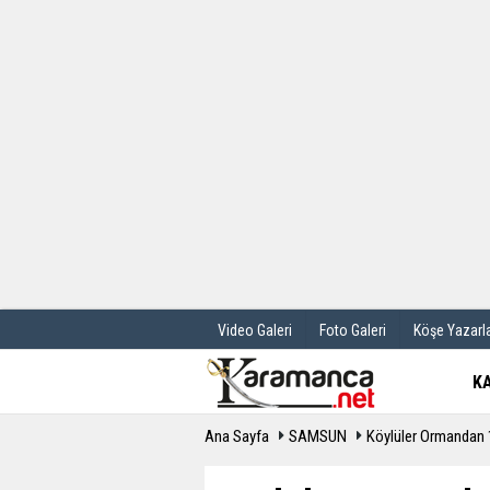
Üye Paneli
Hava Durum
Haber Arşivi
Gazete Manş
Günün Haberleri
Anketler
Video Galeri
Foto Galeri
Köşe Yazarla
K
Ana Sayfa
SAMSUN
Köylüler Ormandan 1