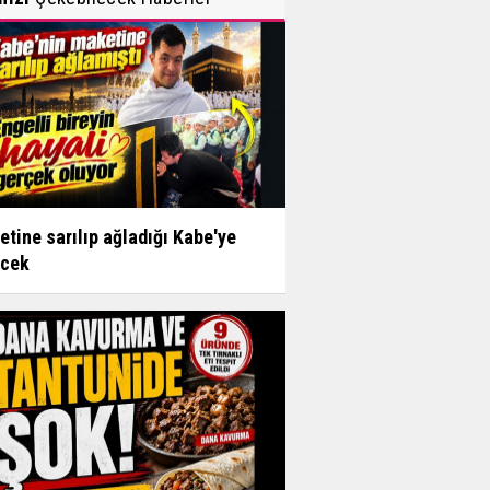
tine sarılıp ağladığı Kabe'ye
ecek