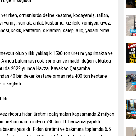
 verirken, ormanlarda defne kestane, kocayemiş, taflan,
 yemiş, sumak, ahlat, kuşburnu, kızılcık, yemişen, üvez,
anesi, kekik, kantaron, sıklamen, salep, alıç, yabani elma
evcut olup yıllık yaklaşık 1500 ton üretim yapılmakta ve
r. Ayrıca bulunması çok zor olan ve maddi değeri oldukça
arı da 2022 yılında Havza, Kavak ve Çarşamba
andan 40 bin dekar kestane ormanında 400 ton kestane
lir sağladı.
ildi
ezirköprü fidan üretimi çalışmaları kapsamında 2 milyon
rın üretimi için 5 milyon 780 bin TL harcama yapıldı.
a bakımı yapıldı. Fidan üretimi ve bakımına toplamda 6,5