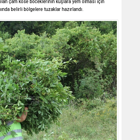
lan çam köse böceklerinin kuşlara yem olması için
da belirli bölgelere tuzaklar hazırlandı.