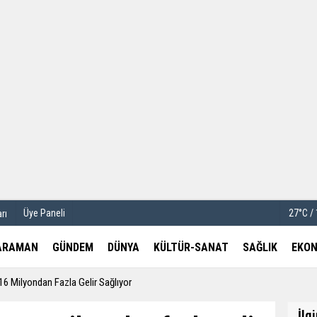
u
Köşe Yazarları
etleri
Video Galeri
Foto Galeri
Üye Paneli
27°C /
rı
ARAMAN
GÜNDEM
DÜNYA
KÜLTÜR-SANAT
SAĞLIK
EKON
6 Milyondan Fazla Gelir Sağlıyor
İlg