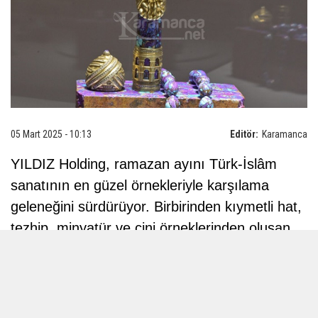
05 Mart 2025 - 10:13
Editör:
Karamanca
YILDIZ Holding, ramazan ayını Türk-İslâm
sanatının en güzel örnekleriyle karşılama
geleneğini sürdürüyor. Birbirinden kıymetli hat,
tezhip, minyatür ve çini örneklerinden oluşan
‘Gelenekten Geleceğe Kadın Sanatçılar’
sergisi, Türk kültürüne ait ögeleri farklı
temalarla el yapımı kalemlere taşıyan ‘Kadim
Köklerin İzinde’ Sergisi ve 10 ciltlik ‘İstanbul