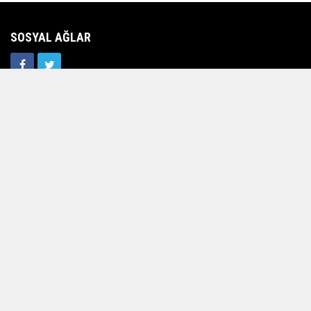
SOSYAL AĞLAR
Foto Galeri
Video Galeri
Köşe Yazarları
Anketler
Yerel Haberler
Hava Durumu
Günün Haberleri
Gazete Manşetleri
Haber Arşivi
Üye Paneli
Kullanım Koşulları
Künye
İletişim
Çerez Politikası