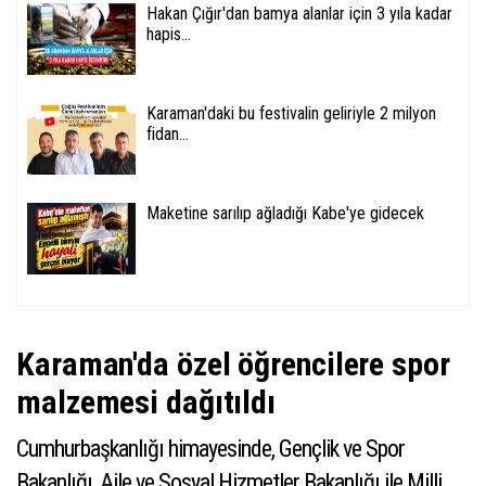
Hakan Çığır'dan bamya alanlar için 3 yıla kadar
hapis...
Karaman'daki bu festivalin geliriyle 2 milyon
fidan...
Maketine sarılıp ağladığı Kabe'ye gidecek
Karaman'da özel öğrencilere spor
malzemesi dağıtıldı
Cumhurbaşkanlığı himayesinde, Gençlik ve Spor
Bakanlığı, Aile ve Sosyal Hizmetler Bakanlığı ile Milli