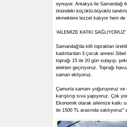
oynuyor. Antakya ile Samandağ il
önündeki küçüklü-büyüklü tandırla
ekmeklere lezzet katıyor hem de a
'AİLEMİZE KATKI SAĞLIYORUZ'
Samandağ'da killi topraktan ürettik
kadınlardan 3 çocuk annesi Sibel Ç
toprağı 15 ile 20 gün sulayıp, şek
elekten geçiriyoruz. Toprağı havuz
saman ekliyoruz.
Çamurla samanı yoğuruyoruz ve o
karıştırıp sıva yapıyoruz. Çok yo
Ekonomik olarak ailemize katkı sa
ile 1500 TL arasında satılıyoruz" 