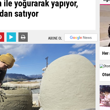
 ile yoğurarak yapıyor,
adan satıyor
ABONE OL
Her 
Otom