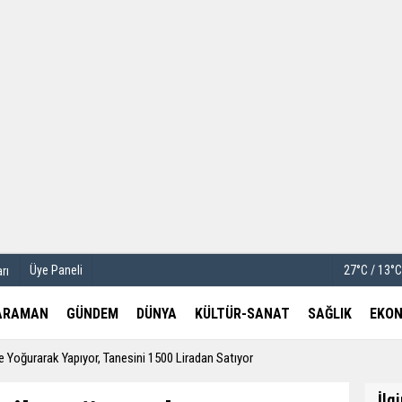
u
Köşe Yazarları
etleri
Video Galeri
Foto Galeri
Üye Paneli
27°C / 13°
rı
ARAMAN
GÜNDEM
DÜNYA
KÜLTÜR-SANAT
SAĞLIK
EKON
le Yoğurarak Yapıyor, Tanesini 1500 Liradan Satıyor
İlg