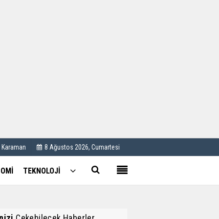
Kullanım Koşulları
Künye
İletişim
Çerez Politikası
C Karaman
8 Ağustos 2026, Cumartesi
OMİ
TEKNOLOJİ
inizi
Çekebilecek Haberler