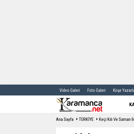
Üye Paneli
Hava Durum
Haber Arşivi
Gazete Manş
Günün Haberleri
Anketler
Video Galeri
Foto Galeri
Köşe Yazarla
K
Ana Sayfa
TÜRKİYE
Keçi Kılı Ve Saman I