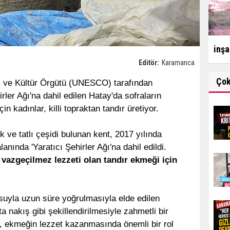
inşa
Editör:
Karamanca
Ço
m ve Kültür Örgütü (UNESCO) tarafından
rler Ağı'na dahil edilen Hatay'da sofraların
n kadınlar, killi topraktan tandır üretiyor.
ve tatlı çeşidi bulunan kent, 2017 yılında
ında 'Yaratıcı Şehirler Ağı'na dahil edildi.
vazgeçilmez lezzeti olan tandır ekmeği için
p suyla uzun süre yoğrulmasıyla elde edilen
a nakış gibi şekillendirilmesiyle zahmetli bir
r, ekmeğin lezzet kazanmasında önemli bir rol