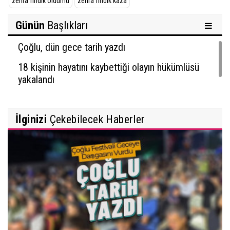
zehra fındık öldümü
zehra fındık kaza
Günün
Başlıkları
Çoğlu, dün gece tarih yazdı
18 kişinin hayatını kaybettiği olayın hükümlüsü
yakalandı
İlginizi
Çekebilecek Haberler