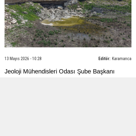
13 Mayıs 2026 - 10:28
Editör:
Karamanca
Jeoloji Mühendisleri Odası Şube Başkanı
Şükrü Arslan, yağışların obruk oluşumunu
tetikleyebileceğini belirterek, "Yağışlardan
kaynaklanan sulama, toprağın beslenimi,
süzülmesi, dere, nehirlerden akışlar ne yazık ki
bunlar yer altına doğru süzülürken, yer altı
suyunda bir hareketliliğe sebebiyet veriyor. Bu
hareketlilik esnasında oluşturduğu boşlukları