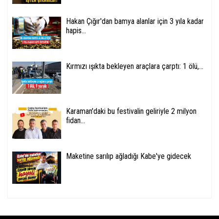
Hakan Çığır'dan bamya alanlar için 3 yıla kadar
hapis...
Kırmızı ışıkta bekleyen araçlara çarptı: 1 ölü,...
Karaman'daki bu festivalin geliriyle 2 milyon
fidan...
Maketine sarılıp ağladığı Kabe'ye gidecek