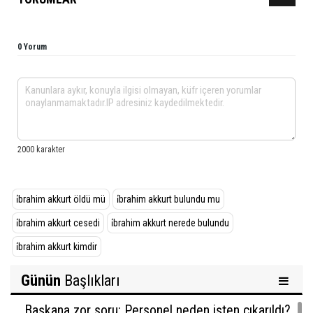
0 Yorum
i̇brahim akkurt öldü mü
i̇brahim akkurt bulundu mu
i̇brahim akkurt cesedi
i̇brahim akkurt nerede bulundu
i̇brahim akkurt kimdir
Günün
Başlıkları
Başkana zor soru: Personel neden işten çıkarıldı?