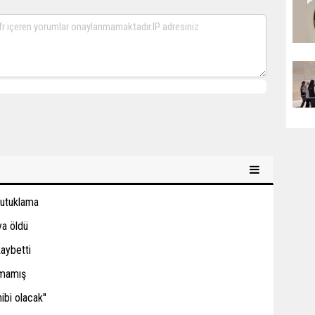
tutuklama
ya öldü
kaybetti
amamış
ibi olacak''