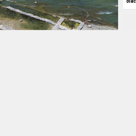
olac
Başk
işte
Editör:
Karamanca
erin ruhani lideri ve Vatikan Devlet Başkanı Papa
tamamlandı. Papa 14'üncü Leo'nun, ilçeyi ziyareti
nin 1700’üncü yılı nedeniyle Aziz Neophytos
t ederek, burada arkeolojik alan içinde ayin