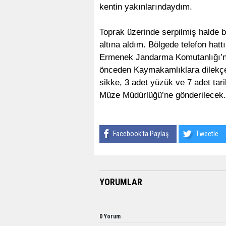
kentin yakınlarındaydım.
Toprak üzerinde serpilmiş halde b
altına aldım. Bölgede telefon hat
Ermenek Jandarma Komutanlığı’na
önceden Kaymakamlıklara dilekçe 
sikke, 3 adet yüzük ve 7 adet ta
Müze Müdürlüğü’ne gönderilecek
Facebook'ta Paylaş
Tweetle
YORUMLAR
0 Yorum