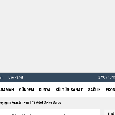
u
Köşe Yazarları
etleri
Video Galeri
Foto Galeri
Üye Paneli
27°C / 13°
rı
ARAMAN
GÜNDEM
DÜNYA
KÜLTÜR-SANAT
SAĞLIK
EKON
yliği'ni Araştırırken 148 Adet Sikke Buldu
İlg