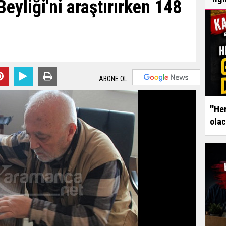
eyliği'ni araştırırken 148
ABONE OL
''He
olac