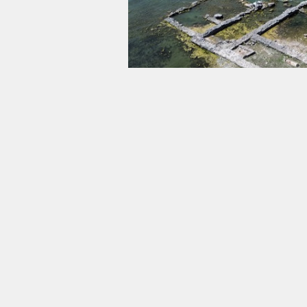
27 Kasım 2025 - 05:17
Bursa'nın İznik ilçesinde Katolikl
14'üncü Leo için tüm hazırlıklar 
kapsamında Birinci İznik Konsili’
Bazilikası’nın kalıntılarını ziyare