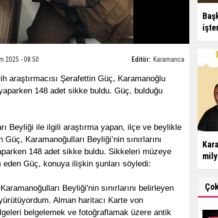
Başk
işte
m 2025 - 08:50
Editör:
Karamanca
ih araştırmacısı Şerafettin Güç, Karamanoğlu
ma yaparken 148 adet sikke buldu. Güç, bulduğu
Beyliği ile ilgili araştırma yapan, ilçe ve beylikle
tin Güç, Karamanoğulları Beyliği’nin sınırlarını
Kara
yaparken 148 adet sikke buldu. Sikkeleri müzeye
mily
eden Güç, konuya ilişkin şunları söyledi:
Ço
Karamanoğulları Beyliği'nin sınırlarını belirleyen
 yürütüyordum. Alman haritacı Karte von
bölgeleri belgelemek ve fotoğraflamak üzere antik