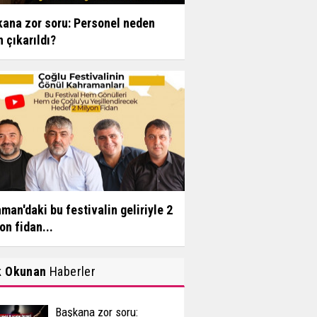
ana zor soru: Personel neden
n çıkarıldı?
man'daki bu festivalin geliriyle 2
on fidan...
k Okunan
Haberler
Başkana zor soru: