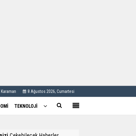
Kullanım Koşulları
Künye
İletişim
Çerez Politikası
C Karaman
8 Ağustos 2026, Cumartesi
OMİ
TEKNOLOJİ
inizi
Çekebilecek Haberler