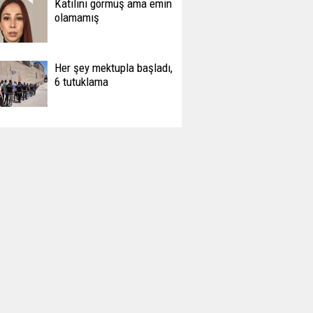
Katilini görmüş ama emin
olamamış
Her şey mektupla başladı,
6 tutuklama