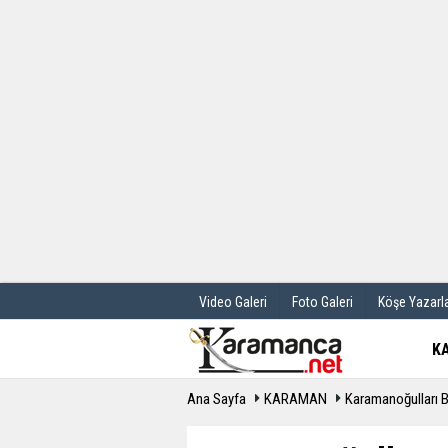
Üye Paneli
Hava Durum
Haber Arşivi
Gazete Manş
Günün Haberleri
Anketler
Video Galeri
Foto Galeri
Köşe Yazarla
K
Ana Sayfa
KARAMAN
Karamanoğulları Be