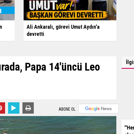
n
Ali Ankaralı, görevi Umut Aydın'a
devretti
İlg
rada, Papa 14'üncü Leo
ABONE OL
''He