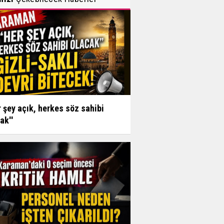
r şey açık, herkes söz sahibi
ak''