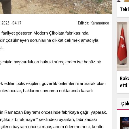
Tekl
 2025 - 04:17
Editör:
Karamanca
faaliyet gösteren Modern Çikolata fabrikasında
redir çözülmeyen sorunlarına dikkat çekmek amacıyla
i.
kçesiyle başvurdukları hukuki süreçlerden ise henüz bir
Baka
 edilen polis ekipleri, güvenlik önlemlerini artırarak olası
etti
 protestocular, haklarını savunma noktasında kararlı
Ço
inin Ramazan Bayramı öncesinde fabrikaya çağrı yaparak,
çlıksız bırakmayın" şeklindeki uyarıları, fabrikadaki
. İşçilerin bayram öncesi maaşlarının ödenmemesi, kentte