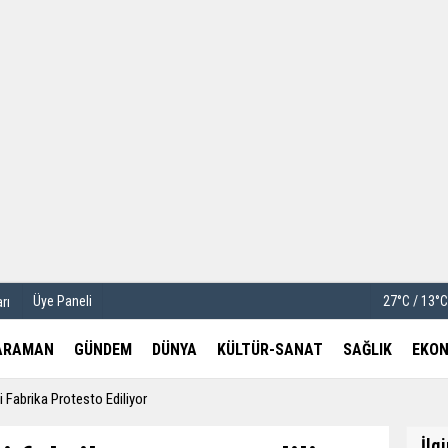
u
Köşe Yazarları
etleri
Video Galeri
Foto Galeri
Üye Paneli
27°C / 13°
rı
ARAMAN
GÜNDEM
DÜNYA
KÜLTÜR-SANAT
SAĞLIK
EKON
Fabrika Protesto Ediliyor
İlg