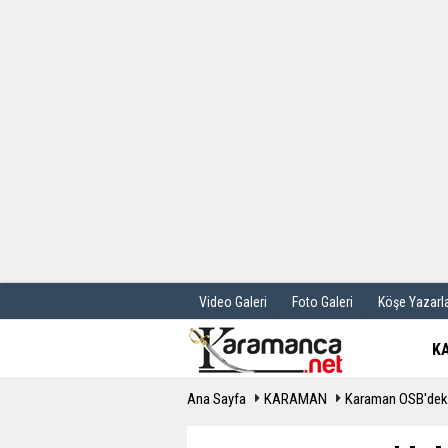
Üye Paneli
Hava Durum
Haber Arşivi
Gazete Manş
Günün Haberleri
Anketler
Video Galeri
Foto Galeri
Köşe Yazarla
K
Ana Sayfa
KARAMAN
Karaman OSB'deki 