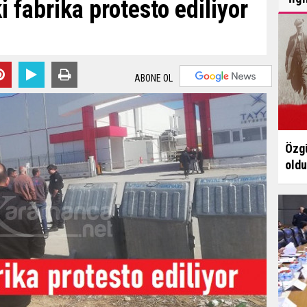
fabrika protesto ediliyor
ABONE OL
Özgü
oldu