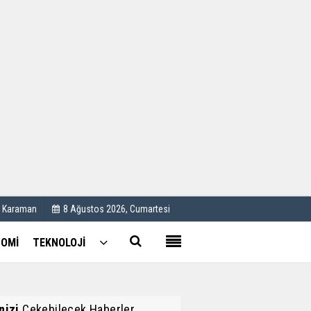
Kullanım Koşulları
Künye
İletişim
Çerez Politikası
C Karaman
8 Ağustos 2026, Cumartesi
OMİ
TEKNOLOJİ
inizi
Çekebilecek Haberler