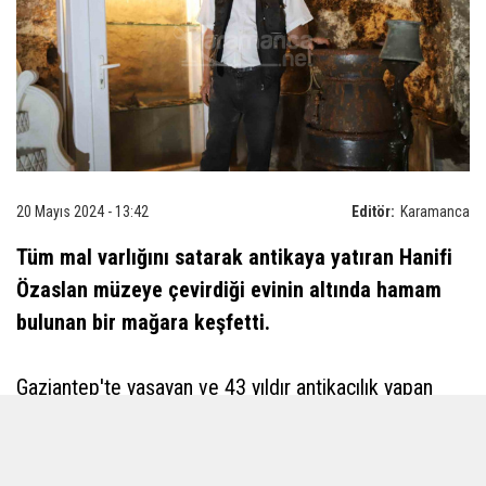
20 Mayıs 2024 - 13:42
Editör:
Karamanca
Tüm mal varlığını satarak antikaya yatıran Hanifi
Özaslan müzeye çevirdiği evinin altında hamam
bulunan bir mağara keşfetti.
Gaziantep'te yaşayan ve 43 yıldır antikacılık yapan
Hanifi Özaslan, tüm mal varlığını satarak antika eşya
dükkanı açtı. Bulundurduğu antika eşyalarla
vatandaşların ilgisini çeken ve 13 yaşından beri aldığı