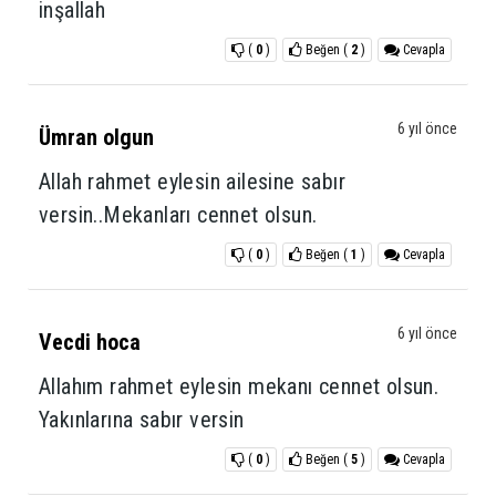
inşallah
(
0
)
Beğen
(
2
)
Cevapla
6 yıl önce
Ümran olgun
Allah rahmet eylesin ailesine sabır
versin..Mekanları cennet olsun.
(
0
)
Beğen
(
1
)
Cevapla
6 yıl önce
Vecdi hoca
Allahım rahmet eylesin mekanı cennet olsun.
Yakınlarına sabır versin
(
0
)
Beğen
(
5
)
Cevapla