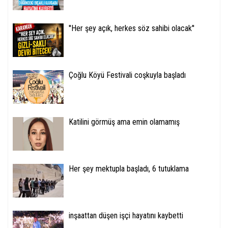
''Her şey açık, herkes söz sahibi olacak''
Çoğlu Köyü Festivali coşkuyla başladı
Katilini görmüş ama emin olamamış
Her şey mektupla başladı, 6 tutuklama
inşaattan düşen işçi hayatını kaybetti