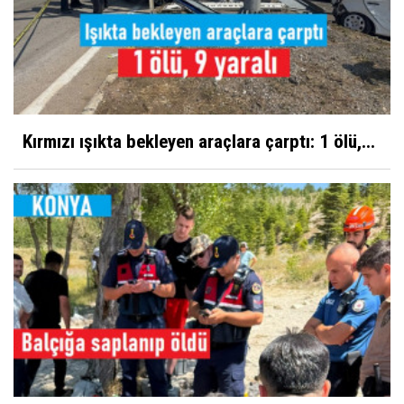
Kırmızı ışıkta bekleyen araçlara çarptı: 1 ölü,...