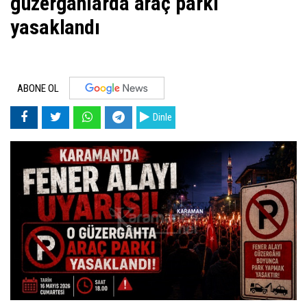
güzergahlarda araç parkı
yasaklandı
ABONE OL
Dinle