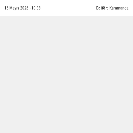
15 Mayıs 2026 - 10:38
Editör:
Karamanca
Türk Dili Bayramı kapsamında düzenlenecek
Fener Alayı yürüyüşü nedeniyle Karaman’da
bazı güzergâhlarda araç parkına izin
verilmeyecek.
Karaman Valiliği tarafından yapılan
açıklamada, 16 Mayıs 2026 Cumartesi günü
gerçekleştirilecek Fener Alayı yürüyüşü
nedeniyle şehir merkezinde bazı cadde ve
güzergâhlarda araç parkının yasaklanacağı
bildirildi.
Açıklamaya göre yürüyüş, saat 18.00’de Yunus