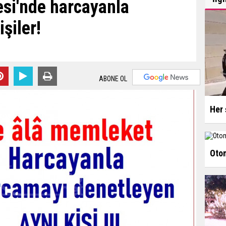
si'nde harcayanla
şiler!
ABONE OL
Her 
Otom