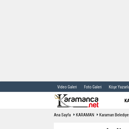
Üye Paneli
Hava Durum
Haber Arşivi
Gazete Manş
Günün Haberleri
Anketler
Video Galeri
Foto Galeri
Köşe Yazarla
K
Ana Sayfa
KARAMAN
Karaman Belediyes