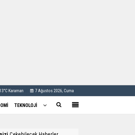
Kullanım Koşulları
Künye
İletişim
Çerez Politikası
 13°C Karaman
7 Ağustos 2026, Cuma
OMİ
TEKNOLOJİ
inizi
Çekebilecek Haberler