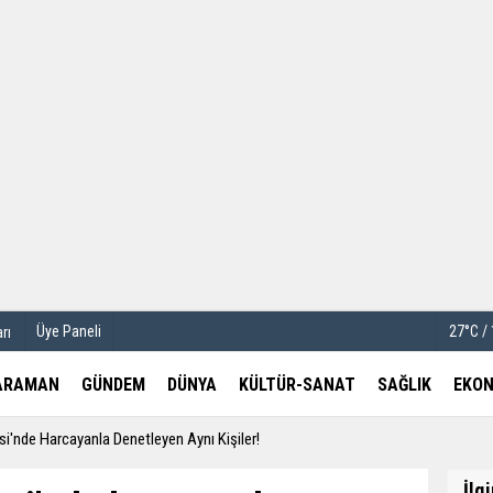
u
Köşe Yazarları
etleri
Video Galeri
Foto Galeri
Üye Paneli
27°C /
rı
ARAMAN
GÜNDEM
DÜNYA
KÜLTÜR-SANAT
SAĞLIK
EKON
i'nde Harcayanla Denetleyen Aynı Kişiler!
İlg