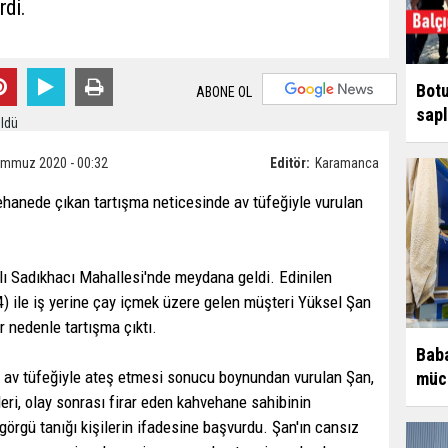
rdi.
Botu
ABONE OL
sapl
emmuz 2020 - 00:32
Editör:
Karamanca
ehanede çıkan tartışma neticesinde av tüfeğiyle vurulan
ğlı Sadıkhacı Mahallesi'nde meydana geldi. Edinilen
4) ile iş yerine çay içmek üzere gelen müşteri Yüksel Şan
 nedenle tartışma çıktı.
Baba
 av tüfeğiyle ateş etmesi sonucu boynundan vurulan Şan,
müce
eri, olay sonrası firar eden kahvehane sahibinin
görgü tanığı kişilerin ifadesine başvurdu. Şan'ın cansız