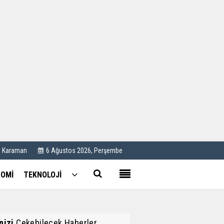
Kullanım Koşulları
Künye
İletişim
Çerez Politikası
C Karaman
6 Ağustos 2026, Perşembe
OMİ
TEKNOLOJİ
inizi
Çekebilecek Haberler