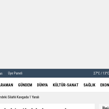
u
Köşe Yazarları
etleri
Video Galeri
Foto Galeri
Üye Paneli
27°C / 13°
rı
ARAMAN
GÜNDEM
DÜNYA
KÜLTÜR-SANAT
SAĞLIK
EKON
deki Silahlı Kavgada 1 Yaralı
İlg