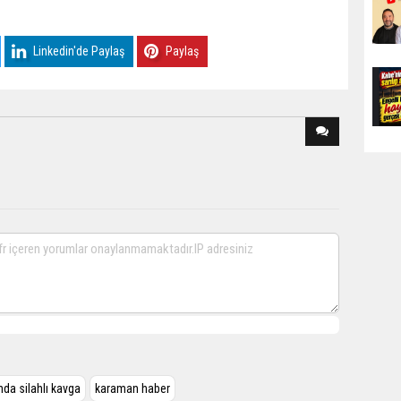
Linkedin'de Paylaş
Paylaş
da silahlı kavga
karaman haber