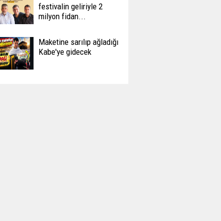
festivalin geliriyle 2
milyon fidan...
Maketine sarılıp ağladığı
Kabe'ye gidecek