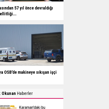
sından 57 yıl önce devraldığı
llitliği...
a OSB'de makineye sıkışan işçi
k Okunan
Haberler
Karaman'daki bu