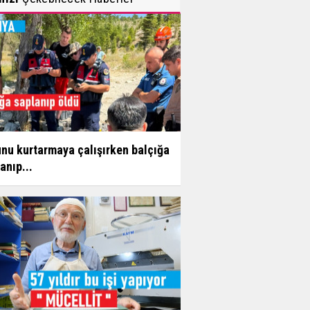
nu kurtarmaya çalışırken balçığa
anıp...