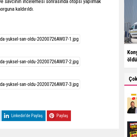
 ve savcının incelemesi sonrasında otopsi yapılmak
rguna kaldırıldı.
Kony
öldü
Ço
Linkedin'de Paylaş
Paylaş