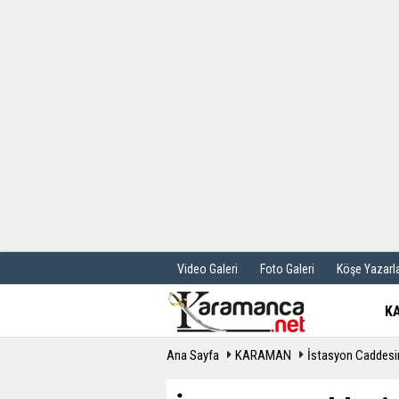
Üye Paneli
Hava Durum
Haber Arşivi
Gazete Manş
Günün Haberleri
Anketler
Video Galeri
Foto Galeri
Köşe Yazarla
K
Ana Sayfa
KARAMAN
İstasyon Caddesin