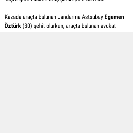
Kazada araçta bulunan Jandarma Astsubay
Egemen
Öztürk
(30) şehit olurken, araçta bulunan avukat
Metin Avunca
ile Eyüp Bozyel ve Gülcan Bozyel adlı
vatandaşlar da hayatını kaybetti.
Kazada 1 asker ise ağır yaralandı. Şehit Öztürk'ün
İzmir'in Karabağlar ilçesi Yurdoğlu Mahallesi'nde
yaşayan ailesine acı haber Karabağlar Kaymakamı
Cemil Özgür Öneği ve askeri erkan tarafından verildi.
Oğullarının şehadet haberini alan anne Hacer Öztürk
ve baba Orhan Öztürk ile şehidin eşi
Birgül Öztürk
fenalaştı.