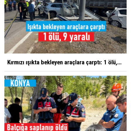
Kırmızı ışıkta bekleyen araçlara çarptı: 1 ölü,...