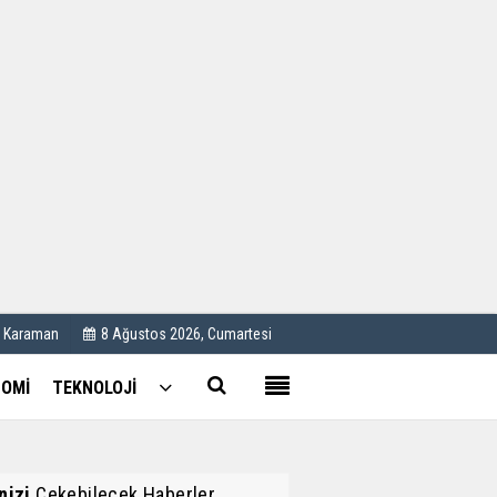
Kullanım Koşulları
Künye
İletişim
Çerez Politikası
C Karaman
8 Ağustos 2026, Cumartesi
OMİ
TEKNOLOJİ
inizi
Çekebilecek Haberler