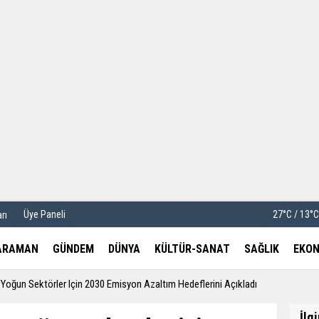
u
Köşe Yazarları
etleri
Video Galeri
Foto Galeri
Üye Paneli
27°C / 13°
rı
ARAMAN
GÜNDEM
DÜNYA
KÜLTÜR-SANAT
SAĞLIK
EKON
 Yoğun Sektörler Için 2030 Emisyon Azaltım Hedeflerini Açıkladı
İlg