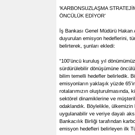
'KARBONSUZLAŞMA STRATEJİ
ÖNCÜLÜK EDİYOR’
İş Bankası Genel Müdürü Hakan Ar
duyurulan emisyon hedeflerini, tü
belirterek, şunları ekledi:
“100’üncü kuruluş yıl dönümümüzü
sürdürülebilir dönüşümüne öncül
bilim temelli hedefler belirledik
emisyonların yaklaşık yüzde 65’i
rotalarımızın oluşturulmasında, k
sektörel dinamiklerine ve müşteri
odaklandık. Böylelikle, ülkemizin 
uygulanabilir ve veriye dayalı aks
Bankacılık Birliği tarafından kar
emisyon hedefleri belirleyen ilk 