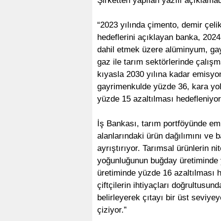
Şirketten yapılan yazılı açıklamada
“2023 yılında çimento, demir çeli
hedeflerini açıklayan banka, 2024 
dahil etmek üzere alüminyum, gayr
gaz ile tarım sektörlerinde çalış
kıyasla 2030 yılına kadar emisy
gayrimenkulde yüzde 36, kara yol
yüzde 15 azaltılması hedefleniyor
İş Bankası, tarım portföyünde emis
alanlarındaki ürün dağılımını ve 
ayrıştırıyor. Tarımsal ürünlerin ni
yoğunluğunun buğday üretiminde y
üretiminde yüzde 16 azaltılması h
çiftçilerin ihtiyaçları doğrultusund
belirleyerek çıtayı bir üst seviyey
çiziyor.”