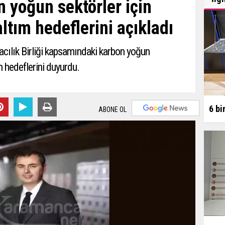
n yoğun sektörler için
tım hedeflerini açıkladı
kacılık Birliği kapsamındaki karbon yoğun
 hedeflerini duyurdu.
6 bi
ABONE OL