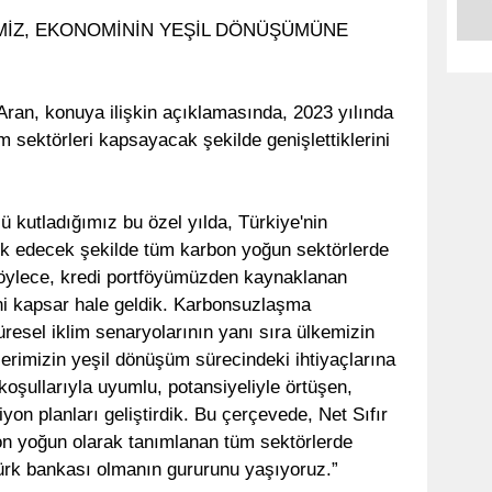
MİZ, EKONOMİNİN YEŞİL DÖNÜŞÜMÜNE
an, konuya ilişkin açıklamasında, 2023 yılında
m sektörleri kapsayacak şekilde genişlettiklerini
 kutladığımız bu özel yılda, Türkiye'nin
ük edecek şekilde tüm karbon yoğun sektörlerde
. Böylece, kredi portföyümüzden kaynaklanan
ni kapsar hale geldik. Karbonsuzlaşma
üresel iklim senaryolarının yanı sıra ülkemizin
lerimizin yeşil dönüşüm sürecindeki ihtiyaçlarına
koşullarıyla uyumlu, potansiyeliyle örtüşen,
iyon planları geliştirdik. Bu çerçevede, Net Sıfır
bon yoğun olarak tanımlanan tüm sektörlerde
Türk bankası olmanın gururunu yaşıyoruz.”