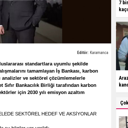
7 bi
kaçı
Editör:
Karamanca
luslararası standartlara uyumlu şekilde
lışmalarını tamamlayan İş Bankası, karbon
Araz
 analizler ve sektörel çözümlemelerle
kand
t Sıfır Bankacılık Birliği tarafından karbon
törler için 2030 yılı emisyon azaltım
Ço
ADELEDE SEKTÖREL HEDEF VE AKSİYONLAR