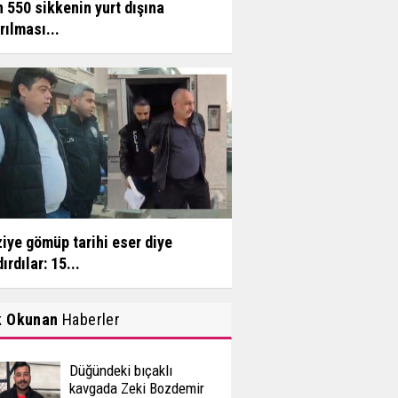
n 550 sikkenin yurt dışına
rılması...
iye gömüp tarihi eser diye
ırdılar: 15...
k Okunan
Haberler
Düğündeki bıçaklı
kavgada Zeki Bozdemir