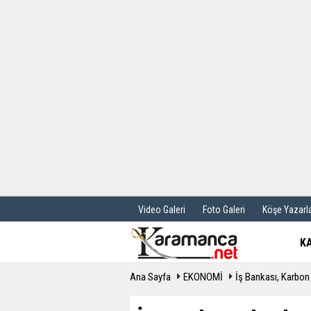
Üye Paneli
Hava Durum
Haber Arşivi
Gazete Manş
Günün Haberleri
Anketler
Video Galeri
Foto Galeri
Köşe Yazarla
K
Ana Sayfa
EKONOMİ
İş Bankası, Karbon