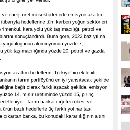
 şu bilgiler yer verildi:
k ve enerji üretimi sektörlerinde emisyon azaltım
itibarıyla hedeflerine tüm karbon yoğun sektörleri
imenkul, kara yolu yük taşımacılığı, petrol ve
malarını sonuçlandırdı. Buna göre, 2023 baz yılına
on yoğunluğunun alüminyumda yüzde 7,
u yük taşımacılığında yüzde 20, petrol ve gazda
.
yon azaltım hedeflerini Türkiye’nin ekilebilir
bankanın tarım portföyünü en iyi yansıtacak şekilde
teliğine bağlı olarak farklılaşacak şekilde, emisyon
üzde 14, mısır üretiminde yüzde 15, pirinç
edefleniyor. Tarım bankacılığı tecrübesi ve
a ürün bazlı hedeflerle üç farklı yol haritası
e çıkartan banka, bu konudaki kararlılığının altını