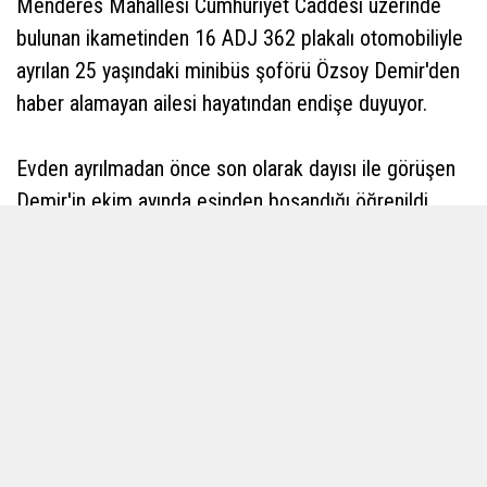
Menderes Mahallesi Cumhuriyet Caddesi üzerinde
bulunan ikametinden 16 ADJ 362 plakalı otomobiliyle
ayrılan 25 yaşındaki minibüs şoförü Özsoy Demir'den
haber alamayan ailesi hayatından endişe duyuyor.
Evden ayrılmadan önce son olarak dayısı ile görüşen
Demir'in ekim ayında eşinden boşandığı öğrenildi.
Herhangi bir probleminin ya da sorununun olmadığını
aktaran ailesi, minibüs şoförlüğü yapan genç adamın
bulunması için yardım bekliyor.
Polis ve jandarma ekiplerine kayıp başvurusu
yaptıklarını aktaran aile mutlu bir haber beklerken
diğer yandan da kendi çabalarıyla çocuklarını aramaya