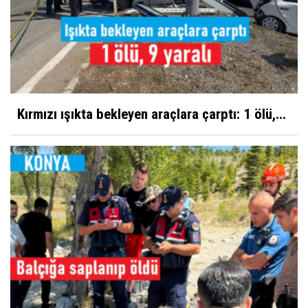
Kırmızı ışıkta bekleyen araçlara çarptı: 1 ölü,...