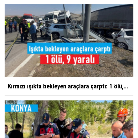
Kırmızı ışıkta bekleyen araçlara çarptı: 1 ölü,...