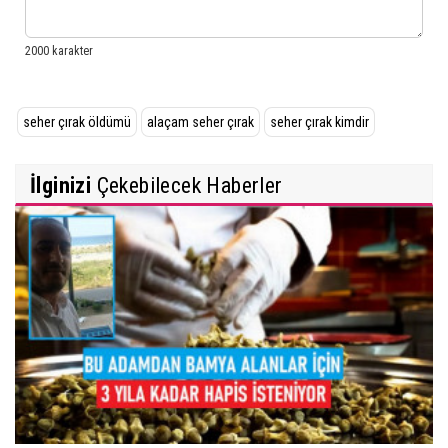
seher çırak öldümü
alaçam seher çırak
seher çırak kimdir
İlginizi
Çekebilecek Haberler