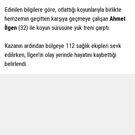
Edinilen bilgilere göre, otlattığı koyunlarıyla birlikte
hemzemin geçitten karşıya geçmeye çalışan
Ahmet
İlgen
(32) ile koyun sürüsüne yük treni çarptı.
Kazanın ardından bölgeye 112 sağlık ekipleri sevk
edilirken, İlgen'in olay yerinde hayatını kaybettiği
belirlendi.
Kazada 30 koyun da telef oldu. Çobanın cansız
bedeni morga kaldırıldı.
Kazayla ilgili inceleme başlatıldı.