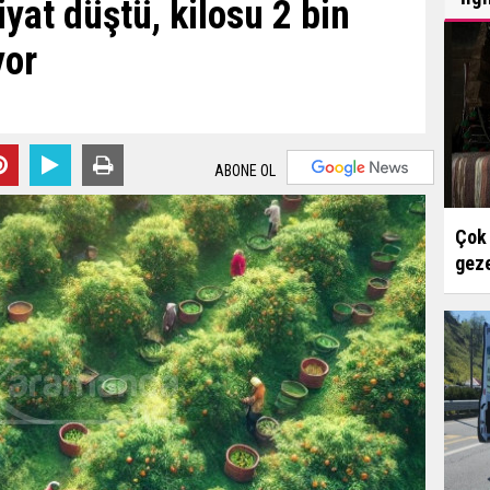
yat düştü, kilosu 2 bin
yor
ABONE OL
Çok 
geze