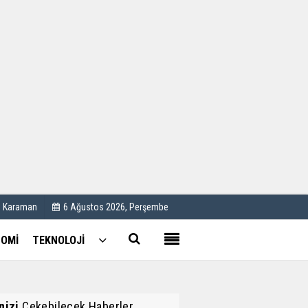
Kullanım Koşulları
Künye
İletişim
Çerez Politikası
C Karaman
6 Ağustos 2026, Perşembe
OMİ
TEKNOLOJİ
inizi
Çekebilecek Haberler