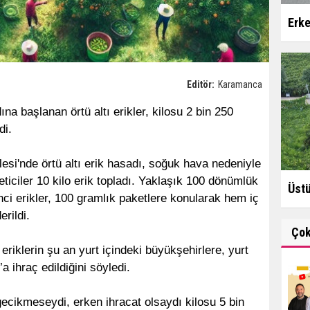
Erke
Editör:
Karamanca
na başlanan örtü altı erikler, kilosu 2 bin 250
di.
lesi'nde örtü altı erik hasadı, soğuk hava nedeniyle
eticiler 10 kilo erik topladı. Yaklaşık 100 dönümlük
Üstü
nci erikler, 100 gramlık paketlere konularak hem iç
rildi.
Ço
eriklerin şu an yurt içindeki büyükşehirlere, yurt
a ihraç edildiğini söyledi.
ecikmeseydi, erken ihracat olsaydı kilosu 5 bin