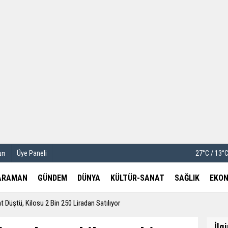
u
Köşe Yazarları
etleri
Video Galeri
Foto Galeri
Üye Paneli
27°C / 13°
rı
ARAMAN
GÜNDEM
DÜNYA
KÜLTÜR-SANAT
SAĞLIK
EKON
 Düştü, Kilosu 2 Bin 250 Liradan Satılıyor
İlg