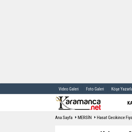
Üye Paneli
Hava Durum
Haber Arşivi
Gazete Manş
Günün Haberleri
Anketler
Video Galeri
Foto Galeri
Köşe Yazarla
K
Ana Sayfa
MERSİN
Hasat Gecikince Fiyat