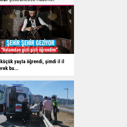
küçük yaşta öğrendi, şimdi il il
rek bu...