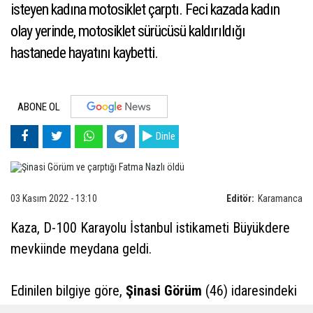
isteyen kadına motosiklet çarptı. Feci kazada kadın
olay yerinde, motosiklet sürücüsü kaldırıldığı
hastanede hayatını kaybetti.
ABONE OL
Dinle
03 Kasım 2022 - 13:10
Editör:
Karamanca
Kaza, D-100 Karayolu İstanbul istikameti Büyükdere
mevkiinde meydana geldi.
Edinilen bilgiye göre,
Şinasi Görüm
(46) idaresindeki
yabancı plakalı motosiklet, yolun karşısına geçmek