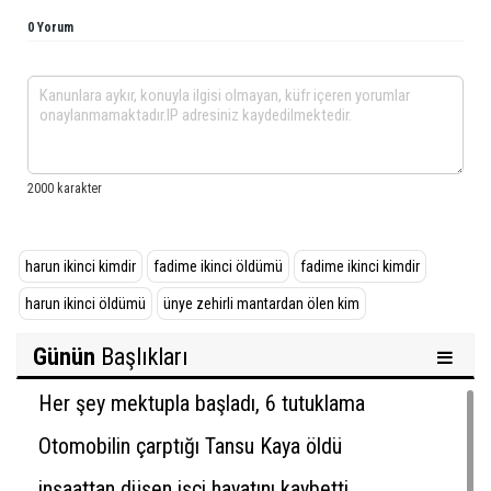
0 Yorum
harun ikinci kimdir
fadime ikinci öldümü
fadime ikinci kimdir
harun ikinci öldümü
ünye zehirli mantardan ölen kim
Günün
Başlıkları
Her şey mektupla başladı, 6 tutuklama
Otomobilin çarptığı Tansu Kaya öldü
inşaattan düşen işçi hayatını kaybetti