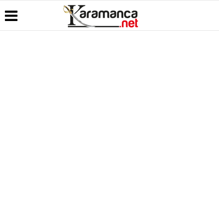
Üye Paneli
Hava
Köşe
Kullanım
Durumu
Yazarları
Koşulları
Haber
Arşivi
Gazete
Video
Künye
Manşetleri
Galeri
Günün
İletişim
Haberleri
Anketler
Foto Galeri
Çerez
Politikası