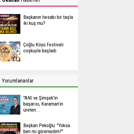
Başkanın hesabı bir taşla
iki kuş mu?
Çoğlu Köyü Festivali
coşkuyla başladı
n
Yorumlananlar
''ANI ve Şimşek'in
başarısı, Karaman'ın
üreten...
Başkan Pekoğlu: ''Yoksa
ben mi göremedim?''