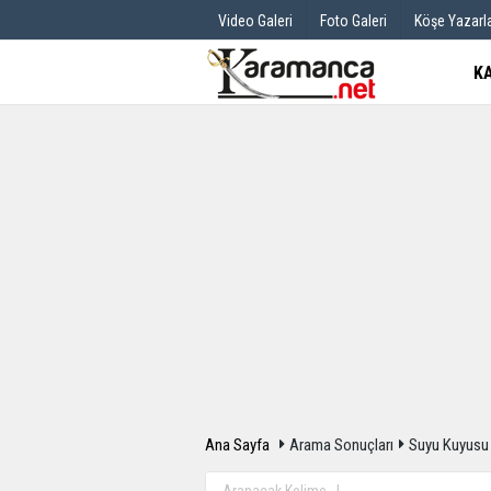
Video Galeri
Foto Galeri
Köşe Yazarla
K
Üye Paneli
Hava Durum
Haber Arşivi
Gazete Manş
Günün Haberleri
Anketler
Ana Sayfa
Arama Sonuçları
Suyu Kuyusu