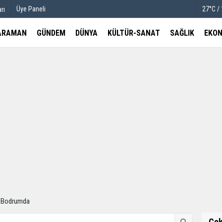
Üye Paneli
27°C /
rı
ARAMAN
GÜNDEM
DÜNYA
KÜLTÜR-SANAT
SAĞLIK
EKON
u
Köşe Yazarları
etleri
Video Galeri
Foto Galeri
 Bodrumda
Ço