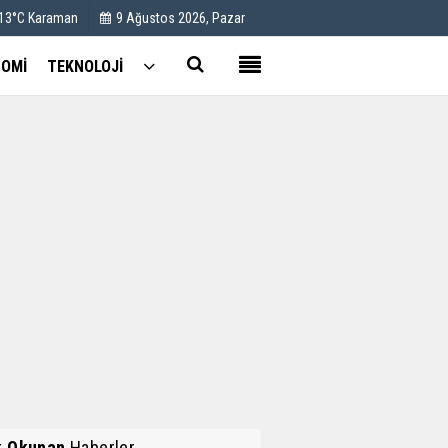
 13°C Karaman
9 Ağustos 2026, Pazar
OMİ
TEKNOLOJİ
Kullanım Koşulları
Künye
İletişim
Çerez Politikası
k Okunan
Haberler