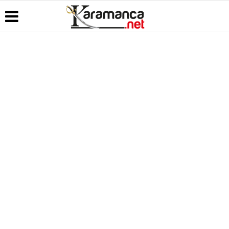
Üye Paneli
Hava
Köşe
Kullanım
Durumu
Yazarları
Koşulları
Haber
Arşivi
Gazete
Video
Künye
Manşetleri
Galeri
Günün
İletişim
Haberleri
Anketler
Foto Galeri
Çerez
Politikası