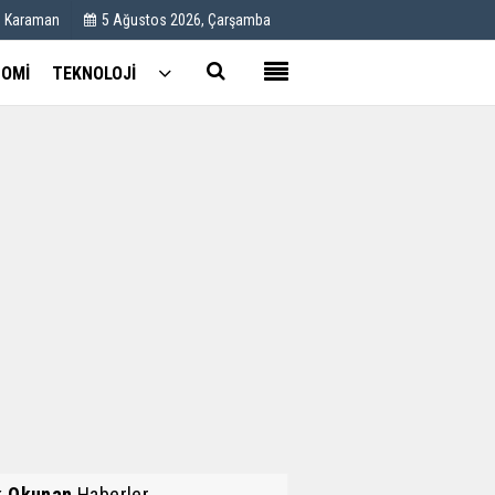
C Karaman
5 Ağustos 2026, Çarşamba
OMİ
TEKNOLOJİ
Kullanım Koşulları
Künye
İletişim
Çerez Politikası
k Okunan
Haberler