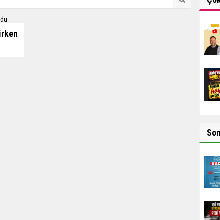
irken
So