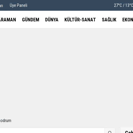
Üye Paneli
27°C / 13°
rı
ARAMAN
GÜNDEM
DÜNYA
KÜLTÜR-SANAT
SAĞLIK
EKON
u
Köşe Yazarları
etleri
Video Galeri
Foto Galeri
Bodrum
Ço