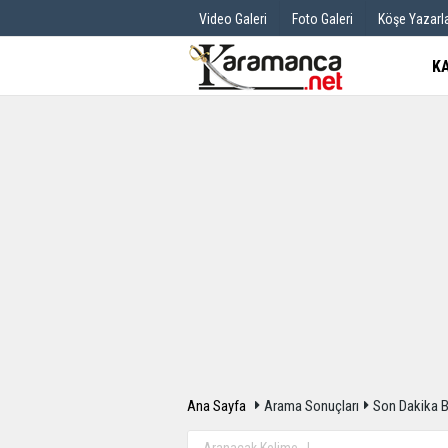
Video Galeri
Foto Galeri
Köşe Yazarla
K
Üye Paneli
Hava Durum
Haber Arşivi
Gazete Manş
Günün Haberleri
Anketler
Ana Sayfa
Arama Sonuçları
Son Dakika 