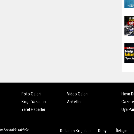
Foto Galeri
Video Galeri
Hava D
Köşe Yazarları
Anketler
Gazete
Yerel Haberler
Üye Pan
n her hakk saklıdır.
Kullanım Koşulları
Künye
İletişim