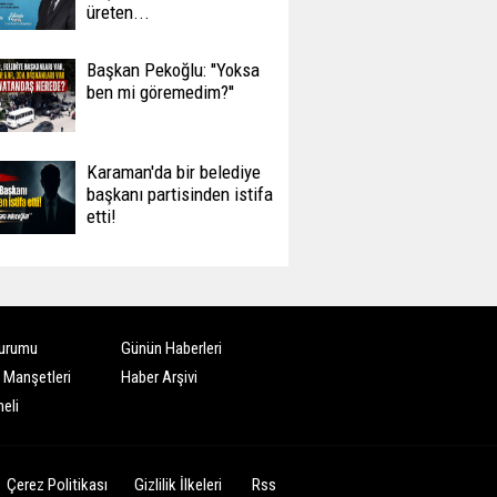
üreten...
Başkan Pekoğlu: ''Yoksa
ben mi göremedim?''
Karaman'da bir belediye
başkanı partisinden istifa
etti!
urumu
Günün Haberleri
 Manşetleri
Haber Arşivi
eli
Çerez Politikası
Gizlilik İlkeleri
Rss