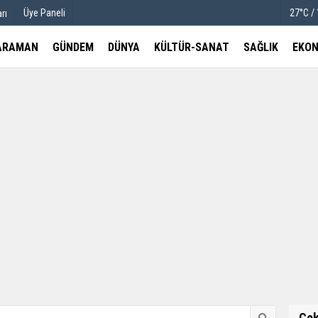
Üye Paneli
27°C /
rı
ARAMAN
GÜNDEM
DÜNYA
KÜLTÜR-SANAT
SAĞLIK
EKON
u
Köşe Yazarları
etleri
Video Galeri
Foto Galeri
Ço