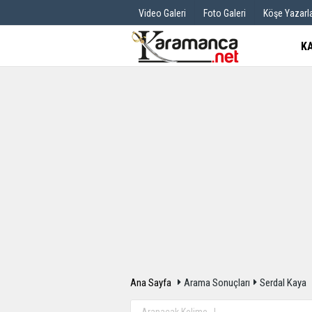
Video Galeri
Foto Galeri
Köşe Yazarla
K
Üye Paneli
Hava Durum
Haber Arşivi
Gazete Manş
Günün Haberleri
Anketler
Ana Sayfa
Arama Sonuçları
Serdal Kaya