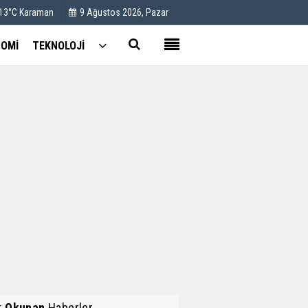
 13°C Karaman
9 Ağustos 2026, Pazar
OMİ
TEKNOLOJİ
Kullanım Koşulları
Künye
İletişim
Çerez Politikası
k Okunan
Haberler