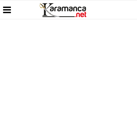
Üye Paneli
Hava
Köşe
Kullanım
Durumu
Yazarları
Koşulları
Haber
Arşivi
Gazete
Video
Künye
Manşetleri
Galeri
Günün
İletişim
Haberleri
Anketler
Foto Galeri
Çerez
Politikası