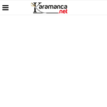
Üye Paneli
Hava
Köşe
Kullanım
Durumu
Yazarları
Koşulları
Haber
Arşivi
Gazete
Video
Künye
Manşetleri
Galeri
Günün
İletişim
Haberleri
Anketler
Foto Galeri
Çerez
Politikası