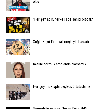
öldü
''Her şey açık, herkes söz sahibi olacak''
Çoğlu Köyü Festivali coşkuyla başladı
Katilini görmüş ama emin olamamış
Her şey mektupla başladı, 6 tutuklama
Otomobilin çarptığı Tansu Kaya öldü