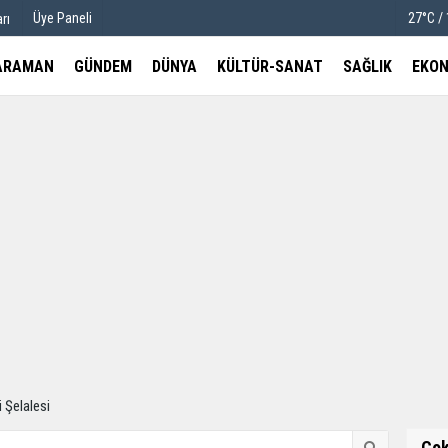
Üye Paneli
27°C /
rı
ARAMAN
GÜNDEM
DÜNYA
KÜLTÜR-SANAT
SAĞLIK
EKON
u
Köşe Yazarları
etleri
Video Galeri
Foto Galeri
 Şelalesi
Ço