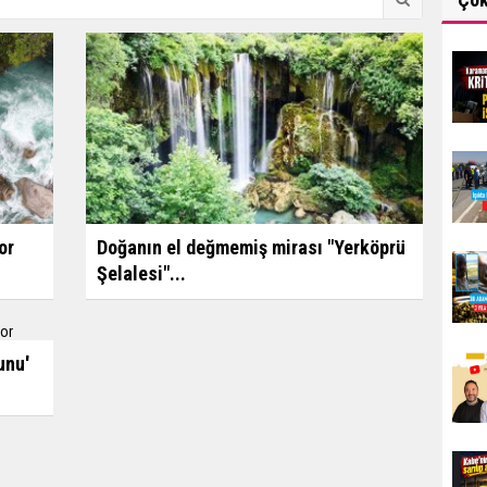
Doğanın el değmemiş mirası "Yerköprü
or
Şelalesi"...
unu'