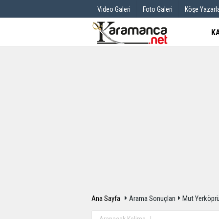
Video Galeri
Foto Galeri
Köşe Yazarla
K
Üye Paneli
Hava Durum
Haber Arşivi
Gazete Manş
Günün Haberleri
Anketler
Ana Sayfa
Arama Sonuçları
Mut Yerköprü