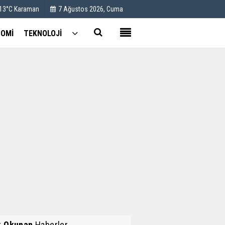
 13°C Karaman
7 Ağustos 2026, Cuma
OMİ
TEKNOLOJİ
Kullanım Koşulları
Künye
İletişim
Çerez Politikası
k Okunan
Haberler