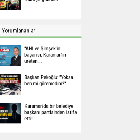
n
Yorumlananlar
''ANI ve Şimşek'in
başarısı, Karaman'ın
üreten...
Başkan Pekoğlu: ''Yoksa
ben mi göremedim?''
Karaman'da bir belediye
başkanı partisinden istifa
etti!