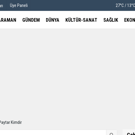
Üye Paneli
27°C / 13°
rı
ARAMAN
GÜNDEM
DÜNYA
KÜLTÜR-SANAT
SAĞLIK
EKON
u
Köşe Yazarları
etleri
Video Galeri
Foto Galeri
ytar Kimdir
Ço