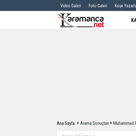
Video Galeri
Foto Galeri
Köşe Yazarla
K
Üye Paneli
Hava Durum
Haber Arşivi
Gazete Manş
Günün Haberleri
Anketler
Ana Sayfa
Arama Sonuçları
Muhammed Pa