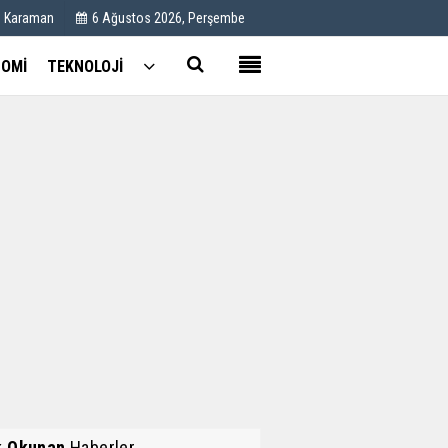
C Karaman
6 Ağustos 2026, Perşembe
OMİ
TEKNOLOJİ
Kullanım Koşulları
Künye
İletişim
Çerez Politikası
k Okunan
Haberler