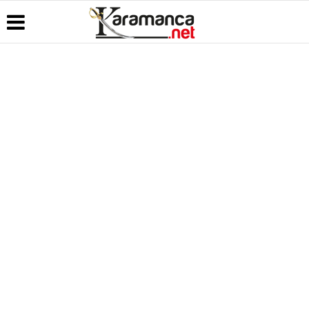
Üye Paneli
Hava
Köşe
Kullanım
Durumu
Yazarları
Koşulları
Haber
Arşivi
Gazete
Video
Künye
Manşetleri
Galeri
Günün
İletişim
Haberleri
Anketler
Foto Galeri
Çerez
Politikası