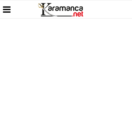
Üye Paneli
Hava
Köşe
Kullanım
Durumu
Yazarları
Koşulları
Haber
Arşivi
Gazete
Video
Künye
Manşetleri
Galeri
Günün
İletişim
Haberleri
Anketler
Foto Galeri
Çerez
Politikası