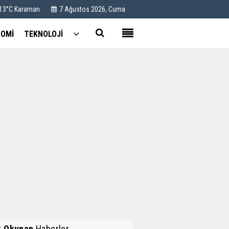
 13°C Karaman
7 Ağustos 2026, Cuma
OMİ
TEKNOLOJİ
Kullanım Koşulları
Künye
İletişim
Çerez Politikası
k Okunan
Haberler