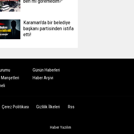
ben mi göremedim?''
Karaman'da bir belediye
başkanı partisinden istifa
etti!
urumu
Günün Haberleri
 Manşetleri
Haber Arşivi
eli
Çerez Politikası
Gizlilik İlkeleri
Rss
Haber Yazılım