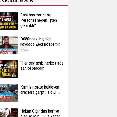
Başkana zor soru:
Personel neden işten
çıkarıldı?
Düğündeki bıçaklı
kavgada Zeki Bozdemir
öldü
''Her şey açık, herkes söz
sahibi olacak''
Kırmızı ışıkta bekleyen
araçlara çarptı: 1 ölü,...
Hakan Çığır'dan bamya
alanlar için 3 yıla kadar