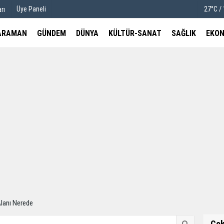
Üye Paneli
27°C /
rı
ARAMAN
GÜNDEM
DÜNYA
KÜLTÜR-SANAT
SAĞLIK
EKON
u
Köşe Yazarları
etleri
Video Galeri
Foto Galeri
lanı Nerede
Ço