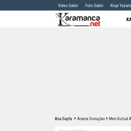
Video Galeri
Foto Galeri
Köşe Yazarla
K
Üye Paneli
Hava Durum
Haber Arşivi
Gazete Manş
Günün Haberleri
Anketler
Ana Sayfa
Arama Sonuçları
Men Kutsal A