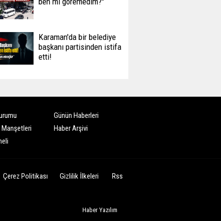
ben mi göremedim?''
Karaman'da bir belediye
başkanı partisinden istifa
etti!
urumu
Günün Haberleri
 Manşetleri
Haber Arşivi
eli
Çerez Politikası
Gizlilik İlkeleri
Rss
Haber Yazılım