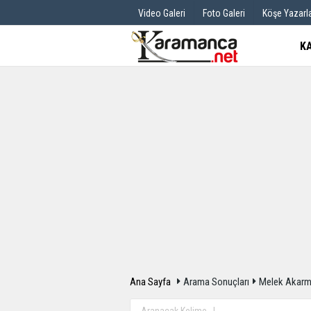
Video Galeri
Foto Galeri
Köşe Yazarla
K
Üye Paneli
Hava Durum
Haber Arşivi
Gazete Manş
Günün Haberleri
Anketler
Ana Sayfa
Arama Sonuçları
Melek Akarmu