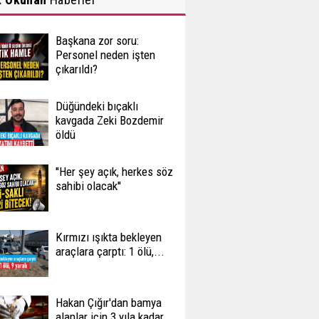
Başkana zor soru:
Personel neden işten
çıkarıldı?
Düğündeki bıçaklı
kavgada Zeki Bozdemir
öldü
''Her şey açık, herkes söz
sahibi olacak''
Kırmızı ışıkta bekleyen
araçlara çarptı: 1 ölü,...
Hakan Çığır'dan bamya
alanlar için 3 yıla kadar