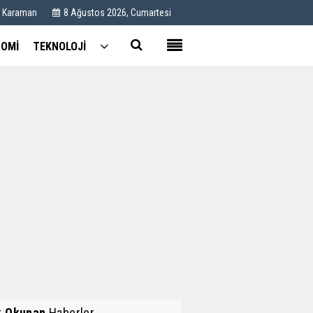
C Karaman
8 Ağustos 2026, Cumartesi
OMİ
TEKNOLOJİ
Kullanım Koşulları
Künye
İletişim
Çerez Politikası
k Okunan
Haberler