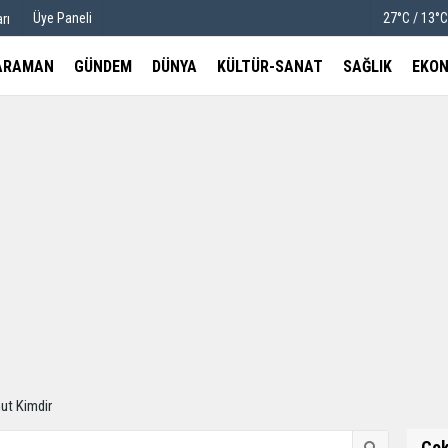
Üye Paneli
27°C / 13°
rı
ARAMAN
GÜNDEM
DÜNYA
KÜLTÜR-SANAT
SAĞLIK
EKON
u
Köşe Yazarları
etleri
Video Galeri
Foto Galeri
t Kimdir
Ço