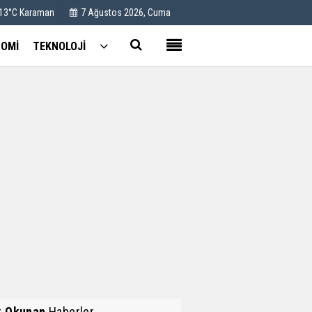
 13°C Karaman
7 Ağustos 2026, Cuma
OMİ
TEKNOLOJİ
Kullanım Koşulları
Künye
İletişim
Çerez Politikası
k Okunan
Haberler