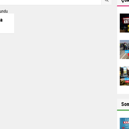
da
So