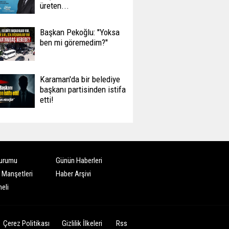
üreten...
Başkan Pekoğlu: ''Yoksa
ben mi göremedim?''
Karaman'da bir belediye
başkanı partisinden istifa
etti!
urumu
Günün Haberleri
 Manşetleri
Haber Arşivi
eli
Çerez Politikası
Gizlilik İlkeleri
Rss