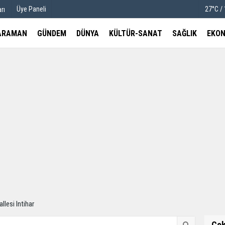
Üye Paneli
27°C /
rı
ARAMAN
GÜNDEM
DÜNYA
KÜLTÜR-SANAT
SAĞLIK
EKON
u
Köşe Yazarları
etleri
Video Galeri
Foto Galeri
lesi Intihar
Ço