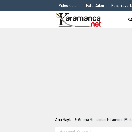
Video Galeri
Foto Galeri
Köşe Yazarla
K
Üye Paneli
Hava Durum
Haber Arşivi
Gazete Manş
Günün Haberleri
Anketler
Ana Sayfa
Arama Sonuçları
Larende Mahal