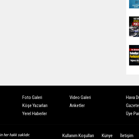
Foto Galeri
Video Galeri
Hava D
Köşe Yazarları
Anketler
Gazete
Yerel Haberler
Üye Pan
n her hakk saklıdır.
Kullanım Koşulları
Künye
İletişim