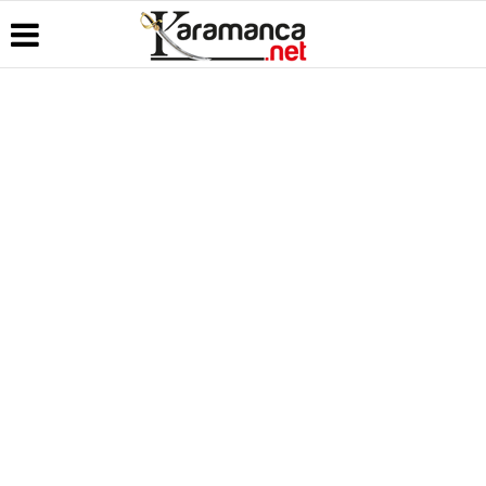
Üye Paneli
Hava
Köşe
Kullanım
Durumu
Yazarları
Koşulları
Haber
Arşivi
Gazete
Video
Künye
Manşetleri
Galeri
Günün
İletişim
Haberleri
Anketler
Foto Galeri
Çerez
Politikası