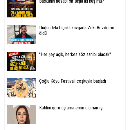
Başkanın hesabı bir taşla iki kuş mu?
Düğündeki bıçaklı kavgada Zeki Bozdemir
öldü
''Her şey açık, herkes söz sahibi olacak''
Çoğlu Köyü Festivali coşkuyla başladı
Katilini görmüş ama emin olamamış