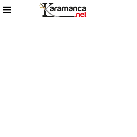
Üye Paneli
Hava
Köşe
Kullanım
Durumu
Yazarları
Koşulları
Haber
Arşivi
Gazete
Video
Künye
Manşetleri
Galeri
Günün
İletişim
Haberleri
Anketler
Foto Galeri
Çerez
Politikası