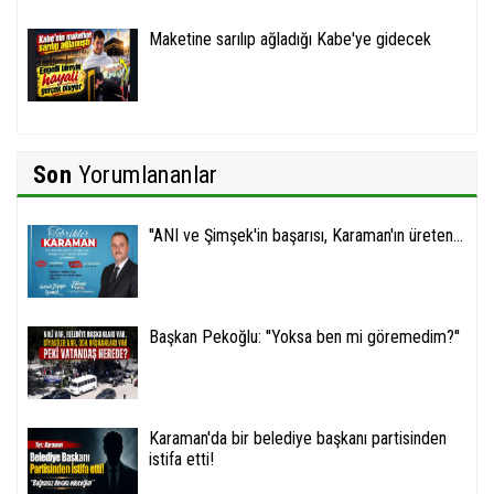
Maketine sarılıp ağladığı Kabe'ye gidecek
Son
Yorumlananlar
''ANI ve Şimşek'in başarısı, Karaman'ın üreten...
Başkan Pekoğlu: ''Yoksa ben mi göremedim?''
Karaman'da bir belediye başkanı partisinden
istifa etti!