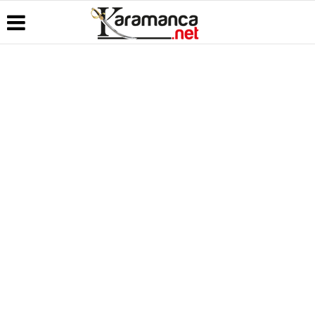
Üye Paneli
Hava
Köşe
Kullanım
Durumu
Yazarları
Koşulları
Haber
Arşivi
Gazete
Video
Künye
Manşetleri
Galeri
Günün
İletişim
Haberleri
Anketler
Foto Galeri
Çerez
Politikası