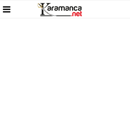
Üye Paneli
Hava
Köşe
Kullanım
Durumu
Yazarları
Koşulları
Haber
Arşivi
Gazete
Video
Künye
Manşetleri
Galeri
Günün
İletişim
Haberleri
Anketler
Foto Galeri
Çerez
Politikası