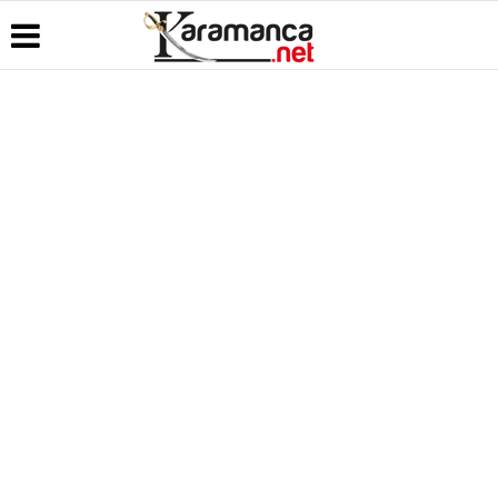
Üye Paneli
Hava
Köşe
Kullanım
Durumu
Yazarları
Koşulları
Haber
Arşivi
Gazete
Video
Künye
Manşetleri
Galeri
Günün
İletişim
Haberleri
Anketler
Foto Galeri
Çerez
Politikası