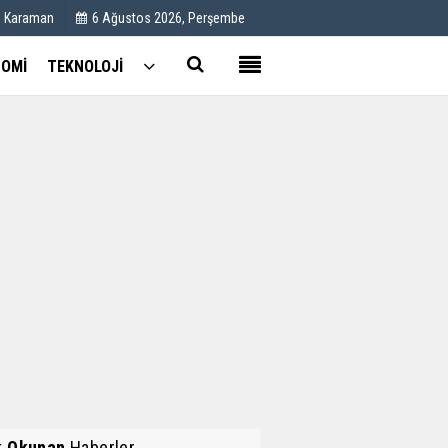
C Karaman
6 Ağustos 2026, Perşembe
OMİ
TEKNOLOJİ
Kullanım Koşulları
Künye
İletişim
Çerez Politikası
k Okunan
Haberler