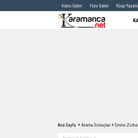
Video Galeri
Foto Galeri
Köşe Yazarla
K
Üye Paneli
Hava Durum
Haber Arşivi
Gazete Manş
Günün Haberleri
Anketler
Ana Sayfa
Arama Sonuçları
Emine Zorba