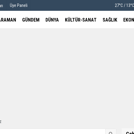
Üye Paneli
27°C / 13°
rı
ARAMAN
GÜNDEM
DÜNYA
KÜLTÜR-SANAT
SAĞLIK
EKON
u
Köşe Yazarları
etleri
Video Galeri
Foto Galeri
z
Ço