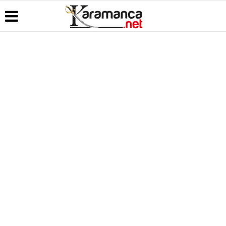
Üye Paneli
Hava
Köşe
Kullanım
Durumu
Yazarları
Koşulları
Haber
Arşivi
Gazete
Video
Künye
Manşetleri
Galeri
Günün
İletişim
Haberleri
Anketler
Foto Galeri
Çerez
Politikası