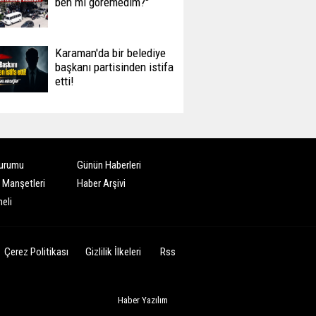
ben mi göremedim?''
Karaman'da bir belediye
başkanı partisinden istifa
etti!
urumu
Günün Haberleri
 Manşetleri
Haber Arşivi
eli
Çerez Politikası
Gizlilik İlkeleri
Rss
Haber Yazılım