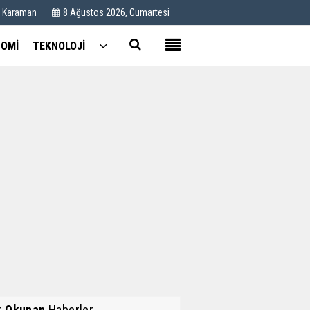
C Karaman
8 Ağustos 2026, Cumartesi
OMİ
TEKNOLOJİ
Kullanım Koşulları
Künye
İletişim
Çerez Politikası
k Okunan
Haberler