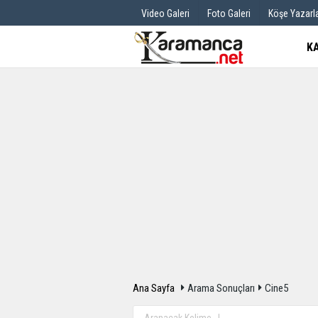
Video Galeri
Foto Galeri
Köşe Yazarla
K
Üye Paneli
Hava Durum
Haber Arşivi
Gazete Manş
Günün Haberleri
Anketler
Ana Sayfa
Arama Sonuçları
Cine5