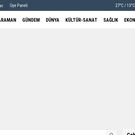
Üye Paneli
27°C / 13°
rı
ARAMAN
GÜNDEM
DÜNYA
KÜLTÜR-SANAT
SAĞLIK
EKON
u
Köşe Yazarları
etleri
Video Galeri
Foto Galeri
Ço