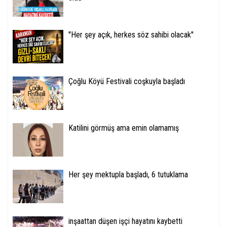
''Her şey açık, herkes söz sahibi olacak''
Çoğlu Köyü Festivali coşkuyla başladı
Katilini görmüş ama emin olamamış
Her şey mektupla başladı, 6 tutuklama
inşaattan düşen işçi hayatını kaybetti