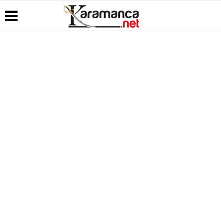
Üye Paneli
Hava
Köşe
Kullanım
Durumu
Yazarları
Koşulları
Haber
Arşivi
Gazete
Video
Künye
Manşetleri
Galeri
Günün
İletişim
Haberleri
Anketler
Foto Galeri
Çerez
Politikası