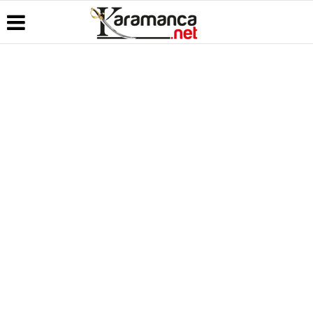
Üye Paneli
Hava
Köşe
Kullanım
Durumu
Yazarları
Koşulları
Haber
Arşivi
Gazete
Video
Künye
Manşetleri
Galeri
Günün
İletişim
Haberleri
Anketler
Foto Galeri
Çerez
Politikası