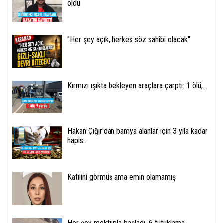
öldü
''Her şey açık, herkes söz sahibi olacak''
Kırmızı ışıkta bekleyen araçlara çarptı: 1 ölü,...
Hakan Çığır'dan bamya alanlar için 3 yıla kadar
hapis...
Katilini görmüş ama emin olamamış
Her şey mektupla başladı, 6 tutuklama