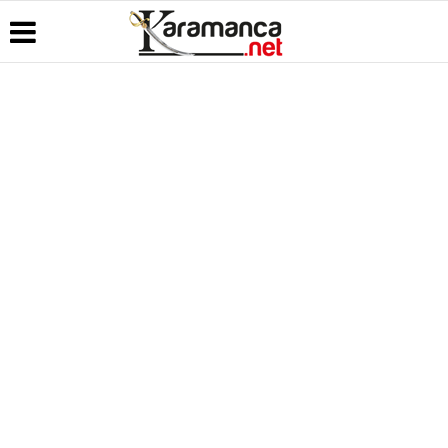
Üye Paneli
Hava
Köşe
Kullanım
Durumu
Yazarları
Koşulları
Haber
Arşivi
Gazete
Video
Künye
Manşetleri
Galeri
Günün
İletişim
Haberleri
Anketler
Foto Galeri
Çerez
Politikası